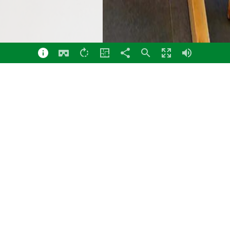
Esszimmer
Panorama
Betriebshof
Einfahrt
Empfang
Bemusterung
Ankleide
Badezimmer
Eingang
Esszimmer
Flur EG