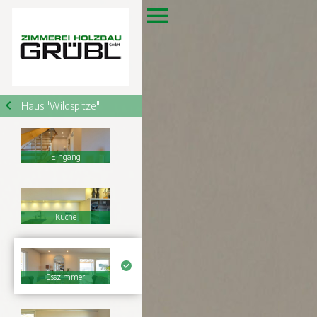
Haus "Wildspitze"
Eingang
Küche
Esszimmer