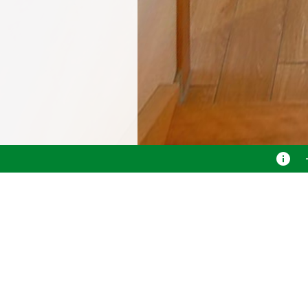
Treppenhaus
Panorama
Betriebshof
Einfahrt
Empfang