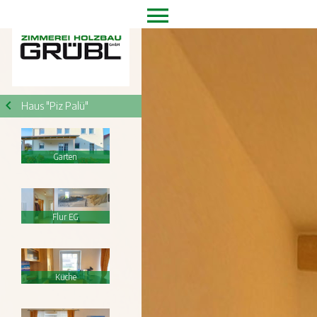
Haus "Piz Palü"
Garten
Flur EG
Küche