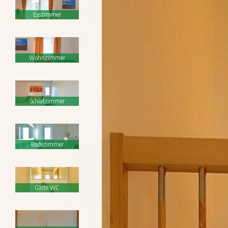
Esszimmer
Wohnzimmer
Schlafzimmer
Badezimmer
Gäste WC