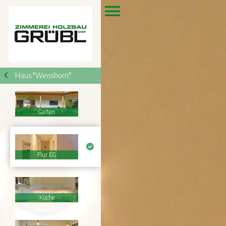
Haus "Weisshorn"
Garten
Flur EG
Küche