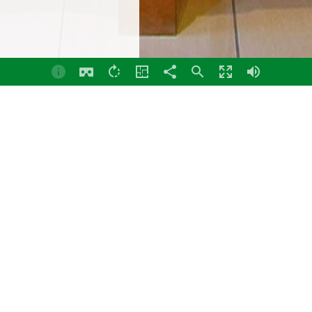
Empfang
Panorama
Betriebshof
Einfahrt
Empfang
Bemusterung
Ankleide
Badezimmer
Eingang
Esszimmer
Flur EG