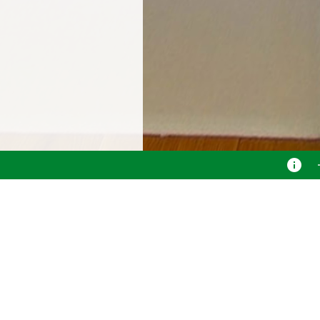
Flur OG
Panorama
Betriebshof
Einfahrt
Empfang