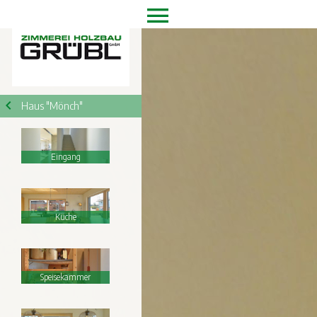
Haus "Mönch"
Eingang
Küche
Speisekammer