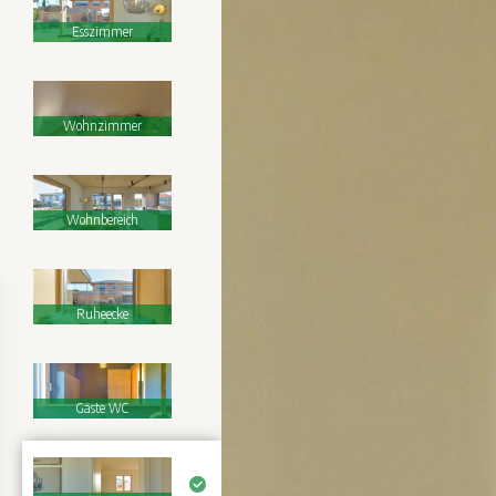
Esszimmer
Wohnzimmer
Wohnbereich
Ruheecke
Gäste WC