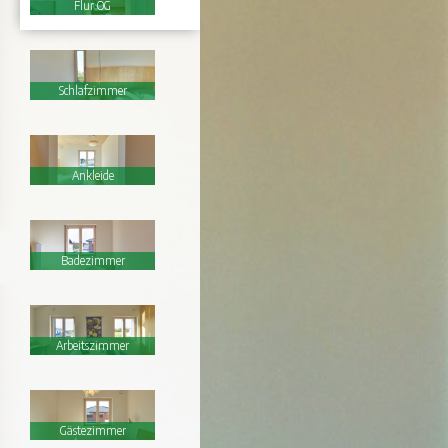
Flur OG
Schlafzimmer
Ankleide
Badezimmer
Arbeitszimmer
Gästezimmer